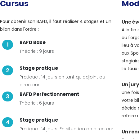
Cursus
Moda
Pour obtenir son BAFD, il faut réaliser 4 stages et un
Une év
bilan dans l'ordre :
A la fi
ou l'or
BAFD Base
1
lieu à v
Théorie : 9 jours
aux Spo
stagiair
Stage pratique
Le taux 
2
Pratique : 14 jours en tant qu'adjoint ou
Un jur
directeur
Une fois
BAFD Perfectionnement
3
votre bi
Théorie : 6 jours
décide 
refaire
Stage pratique
4
Pratique : 14 jours. En situation de directeur
Un ren