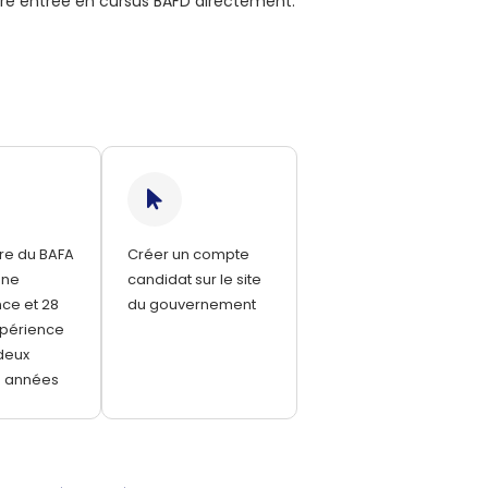
tre entrée en cursus BAFD directement.
aire du BAFA
Créer un compte
une
candidat sur le site
ce et 28
du gouvernement
xpérience
deux
s années