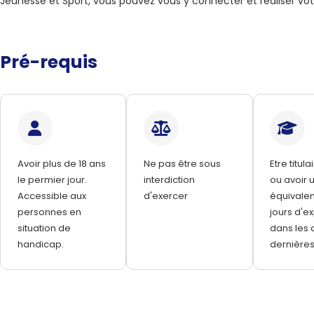
Jeunesse et Sport, vous pouvez vous y connecter et réaliser vo
Pré-requis
Avoir plus de 18 ans
Ne pas être sous
Etre titul
le permier jour.
interdiction
ou avoir 
Accessible aux
d'exercer
équivalen
personnes en
jours d'e
situation de
dans les 
handicap.
dernière